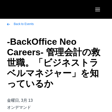
Skip to main content
AMERICAS
Back to Events
United States (English)
‐BackOffice Neo
EUROPE
Canada (English)
Careers‐ 管理会計の救
United Kingdom (English)
ASIA PACIFIC
Canada (Français)
世職。「ビジネストラ
France (Français)
Australia (English)
México (Español)
ベルマネジャー」を知
Deutschland (Deutsch)
India (English)
Brasil (Português)
っているか
Italia (Italiano)
日本（日本語)
Nederlands (English)
Singapore (English)
金曜日, 3月 13
Sweden (English)
オンデマンド
Denmark (English)