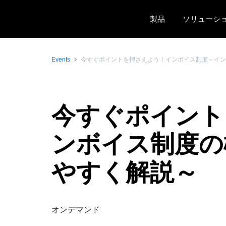
Skip to main content
製品
ソリューシ
Events
今すぐポイントを押さえよう！インボイス制度～イン
今すぐポイント
ンボイス制度の
やすく解説～
オンデマンド