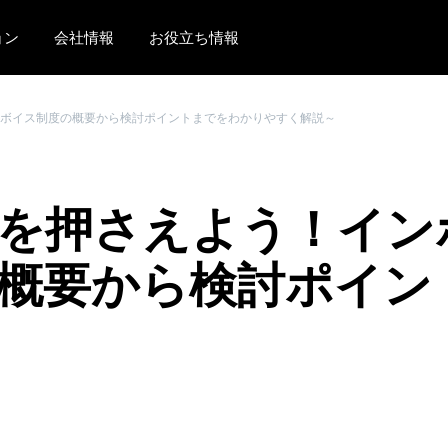
ョン
会社情報
お役立ち情報
AMERICAS
EUROPE
ボイス制度の概要から検討ポイントまでをわかりやすく解説～
United States (English)
United Kingdom (Engli
Canada (English)
France (Français)
を押さえよう！イン
Canada (Français)
Deutschland (Deutsch)
México (Español)
Italia (Italiano)
概要から検討ポイン
Brasil (Português)
Nederlands (English)
Sweden (English)
Denmark (English)
Finland (English)