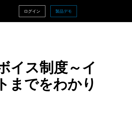
ログイン
製品デモ
ASIA PACIFIC
sh)
Australia (English)
India (English)
ボイス制度～イ
日本（日本語)
Singapore (English)
トまでをわかり