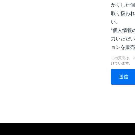
かりした
取り扱わ
い。
*個人情報
力いただい
ョンを販
この質問は、
けています。