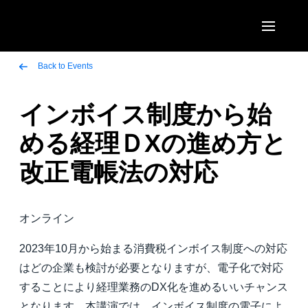
Skip to main content
AMERICAS
Back to Events
United States (English)
インボイス制度から始
EUROPE
Canada (English)
める経理ＤXの進め方と
United Kingdom (English)
ASIA PACIFIC
Canada (Français)
改正電帳法の対応
France (Français)
Australia (English)
México (Español)
Deutschland (Deutsch)
India (English)
Brasil (Português)
オンライン
Italia (Italiano)
日本（日本語)
2023年10月から始まる消費税インボイス制度への対応
Nederlands (English)
Singapore (English)
はどの企業も検討が必要となりますが、電子化で対応
Sweden (English)
することにより経理業務のDX化を進めるいいチャンス
となります。本講演では、インボイス制度の電子によ
Denmark (English)