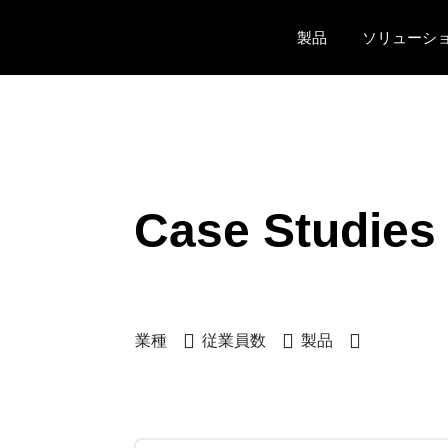
Skip to main content
製品
ソリューシ
Case Studies
業種
従業員数
製品