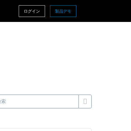
ログイン
製品デモ
ASIA PACIFIC
sh)
Australia (English)
India (English)
日本（日本語)
Singapore (English)