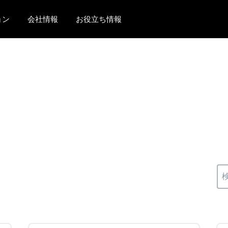
ョン
会社情報
お役立ち情報
AMERICAS
EUROPE
United States (English)
United Kingdom (Engli
Canada (English)
France (Français)
Canada (Français)
Deutschland (Deutsch)
México (Español)
Italia (Italiano)
Brasil (Português)
Nederlands (English)
Sweden (English)
Denmark (English)
Finland (English)