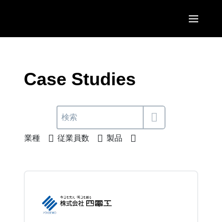
Skip to main content
AMERICAS
United States (English)
Case Studies
EUROPE
Canada (English)
United Kingdom (English)
ASIA PACIFIC
Canada (Français)
France (Français)
Australia (English)
México (Español)
業種
従業員数
製品
Deutschland (Deutsch)
India (English)
Brasil (Português)
Italia (Italiano)
日本（日本語)
Nederlands (English)
Singapore (English)
Sweden (English)
Denmark (English)