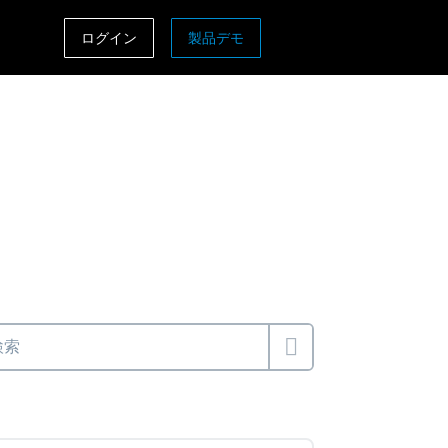
ログイン
製品デモ
ASIA PACIFIC
sh)
Australia (English)
India (English)
日本（日本語)
Singapore (English)