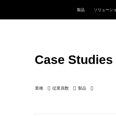
Skip to main content
製品
ソリューシ
Case Studies
業種
従業員数
製品