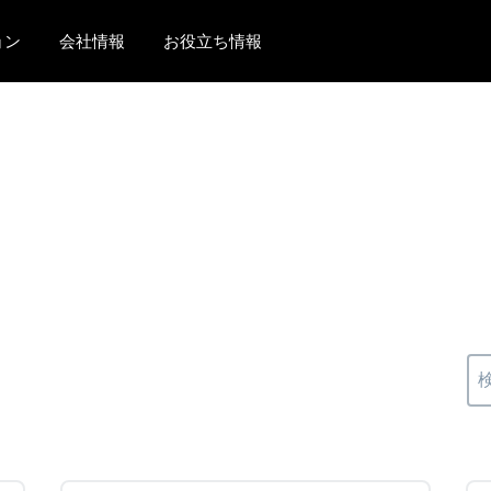
ョン
会社情報
お役立ち情報
AMERICAS
EUROPE
United States (English)
United Kingdom (Engli
Canada (English)
France (Français)
Canada (Français)
Deutschland (Deutsch)
México (Español)
Italia (Italiano)
Brasil (Português)
Nederlands (English)
Sweden (English)
Denmark (English)
Finland (English)