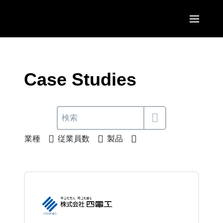
Skip to main content
AMERICAS
United States (English)
Case Studies
EUROPE
Canada (English)
United Kingdom (English)
ASIA PACIFIC
Canada (Français)
France (Français)
Australia (English)
México (Español)
業種
従業員数
製品
Deutschland (Deutsch)
India (English)
Brasil (Português)
Italia (Italiano)
日本（日本語)
Nederlands (English)
Singapore (English)
Sweden (English)
Denmark (English)