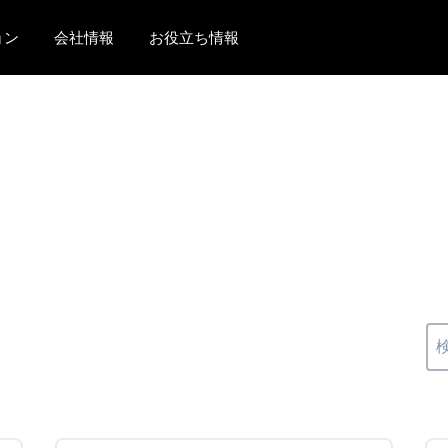
ョン
会社情報
お役立ち情報
AMERICAS
EUROPE
United States (English)
United Kingdom (Engli
Canada (English)
France (Français)
Canada (Français)
Deutschland (Deutsch)
México (Español)
Italia (Italiano)
Brasil (Português)
Nederlands (English)
Sweden (English)
Denmark (English)
Finland (English)