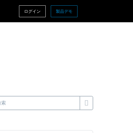
ログイン
製品デモ
ASIA PACIFIC
sh)
Australia (English)
India (English)
日本（日本語)
Singapore (English)