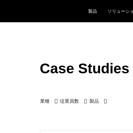
Skip to main content
製品
ソリューシ
Case Studies
業種
従業員数
製品