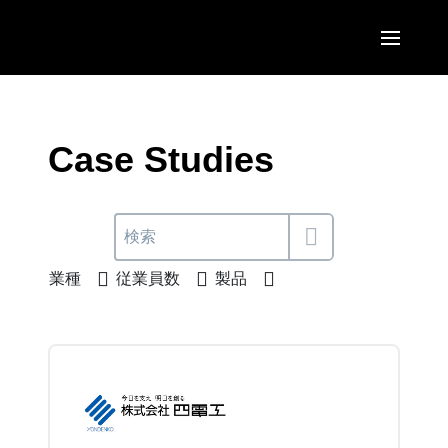
Skip to main content
AMERICAS
United States (English)
Case Studies
EUROPE
Canada (English)
United Kingdom (English)
ASIA PACIFIC
Canada (Français)
France (Français)
Australia (English)
México (Español)
業種
従業員数
製品
Deutschland (Deutsch)
India (English)
Brasil (Português)
Italia (Italiano)
日本（日本語)
Nederlands (English)
Singapore (English)
Sweden (English)
Denmark (English)