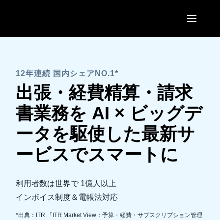
Skip to main content
AMERICAS
United States (English)
12年連続 国内シェアNO.1*
EUROPE
出張・経費精算・請求
Canada (English)
United Kingdom (English)
ASIA PACIFIC
書業務を AI × ビッグデ
Canada (Français)
France (Français)
Australia (English)
ータを駆使した最新サ
México (Español)
Deutschland (Deutsch)
India (English)
ービスでスマートに
Brasil (Português)
Italia (Italiano)
日本（日本語)
Nederlands (English)
利用者数は世界で 1億人以上
Singapore (English)
インボイス制度＆電帳法対応
Sweden (English)
*出典：ITR 「ITR Market View：予算・経費・サブスクリプション管理
Denmark (English)