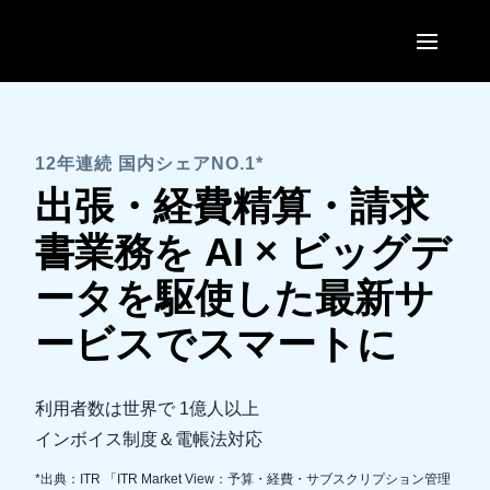
Skip to main content
AMERICAS
United States (English)
12年連続 国内シェアNO.1*
EUROPE
出張・経費精算・請求
Canada (English)
United Kingdom (English)
ASIA PACIFIC
書業務を AI × ビッグデ
Canada (Français)
France (Français)
Australia (English)
ータを駆使した最新サ
México (Español)
Deutschland (Deutsch)
India (English)
ービスでスマートに
Brasil (Português)
Italia (Italiano)
日本（日本語)
Nederlands (English)
利用者数は世界で 1億人以上
Singapore (English)
インボイス制度＆電帳法対応
Sweden (English)
*出典：ITR 「ITR Market View：予算・経費・サブスクリプション管理
Denmark (English)