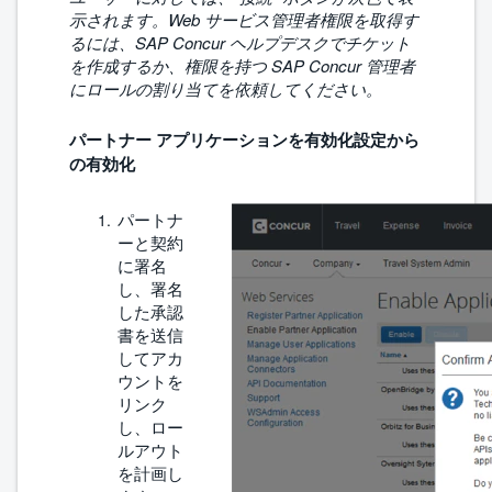
示されます。Web サービス管理者権限を取得す
るには、SAP Concur ヘルプデスクでチケット
を作成するか、権限を持つ SAP Concur 管理者
にロールの割り当てを依頼してください。
パートナー アプリケーションを有効化設定から
の有効化
パートナ
ーと契約
に署名
し、署名
した承認
書を送信
してアカ
ウントを
リンク
し、ロー
ルアウト
を計画し