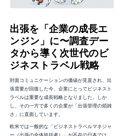
Finland (English)
Belgium (English)
出張を「企業の成長エ
España (Español)
ンジン」に〜調査デー
Norway (English)
タから導く次世代のビ
ジネストラベル戦略
対面コミュニケーションの価値が見直され、出
張需要が回復した今、企業にとってビジネスト
ラベルは重要な成長戦略となりました。しか
し、その一方で多くの企業が「出張管理の煩雑
さ」に直面しています。
欧米では一般的な「ビジネストラベルマネジャ
ー（出張の全体統括者）」が不在の日本では、