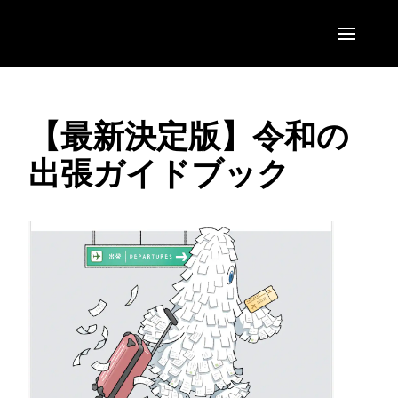
Skip to main content
AMERICAS
【最新決定版】令和の
United States (English)
EUROPE
出張ガイドブック
Canada (English)
United Kingdom (English)
ASIA PACIFIC
Canada (Français)
France (Français)
Australia (English)
México (Español)
Deutschland (Deutsch)
India (English)
Brasil (Português)
Italia (Italiano)
日本（日本語)
Nederlands (English)
Singapore (English)
Sweden (English)
Denmark (English)