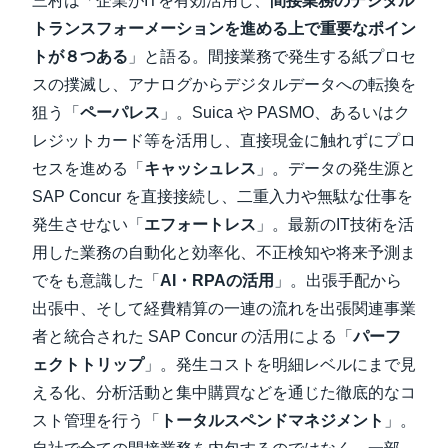
三村は「企業がITを有効活用し、
間接業務のデジタル
トランスフォーメーションを進める上で重要なポイン
トが８つある
」と語る。間接業務で発生する紙プロセ
スの撲滅し、アナログからデジタルデータへの転換を
狙う「
ペーパレス
」。Suica や PASMO、あるいはク
レジットカード等を活用し、直接現金に触れずにプロ
セスを進める「
キャッシュレス
」。データの発生源と
SAP Concur を直接接続し、二重入力や無駄な仕事を
発生させない「
エフォートレス
」。最新のIT技術を活
用した業務の自動化と効率化、不正検知や将来予測ま
でをも意識した「
AI・RPAの活用
」。出張手配から
出張中、そして経費精算の一連の流れを出張関連事業
者と統合された SAP Concur の活用による「
パーフ
ェクトトリップ
」。発生コストを明細レベルにまで見
える化、分析活動と集中購買などを通じた徹底的なコ
スト管理を行う「
トータルスペンドマネジメント
」。