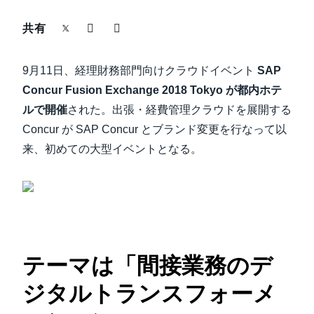
中堅・中小企業
共有
Finland (English)
製品情報
Belgium (English)
9月11日、経理財務部門向けクラウドイベント
SAP
España (Español)
Concur Fusion Exchange 2018 Tokyo が都内ホテ
導入事例
ルで開催
された。出張・経費管理クラウドを展開する
Norway (English)
Concur が SAP Concur とブランド変更を行なって以
サステナビリティ
来、初めての大型イベントとなる。
働きかた改革
自治体・公共機関・教育機関等
テーマは「間接業務のデ
ジタルトランスフォーメ