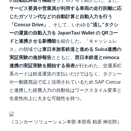
の自動読み取り機能
をリアルデモで紹介した。また、
サービス要員や営業員が利用する車両の走行距離に応
じたガソリン代などの自動計算と自動入力を行う
「Concur Drive」
、そして、いわゆる
”流し”タクシ
ーの運賃の自動入力を JapanTaxi Wallet の QRコー
ドと連携させる新機能
を紹介した。「キャッシュレ
ス」の領域では
東日本旅客鉄道と進める Suica連携の
実証実験の進捗報告
とともに、
西日本鉄道とnimoca
連携の実証実験を開始する発表
が行われた。交通系IC
系カードは鉄道運賃の支払いだけではなく、タクシー
や一般購買品で広く活用されているため SAP Concur
と連携した経費入力の自動化はワークスタイル変革と
生産性向上に大きな可能性を持つ。
（コンカー ソリューション本部 本部長 柏原 伸次郎）