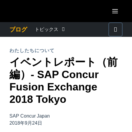
Skip to main content
AMERICAS
ブログ
トピックス
United States (English)
わたしたちについて
EUROPE
わたしたちについて
Canada (English)
イベントレポート（前
United Kingdom (English)
プレスリリース
ASIA PACIFIC
Canada (Français)
編）- SAP Concur
France (Français)
Australia (English)
México (Español)
電子帳簿保存法・インボイス制度
Fusion Exchange
Deutschland (Deutsch)
India (English)
Brasil (Português)
2018 Tokyo
Italia (Italiano)
経理・総務の豆知識
日本（日本語)
Nederlands (English)
Singapore (English)
SAP Concur Japan
出張・経費管理トレンド
Sweden (English)
2018年9月24日
Denmark (English)