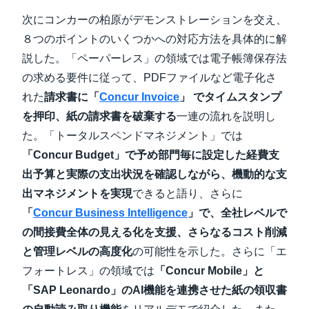
次にコンカーの柏原がデモンストレーションを交え、
８つのポイントのいくつかへの対応方法を具体的に解
説した。「ペーパーレス」の領域では電子帳簿保存法
の求める要件に従って、PDFファイルなど電子化さ
れた
請求書に「
Concur Invoice
」 でタイムスタンプ
を押印、紙の請求書を破棄する
一連の流れを説明し
た。「トータルスペンドマネジメント」では
「Concur Budget」で予め部門毎に設定した経費支
出予算と実際の支出状況を確認しながら、機動的な支
出マネジメントを実現
できると語り、さらに
「
Concur Business Intelligence
」で、全社レベルで
の間接費全体の見える化を支援、さらなるコスト削減
と管理レベルの高度化
の可能性を示した。さらに「エ
フォートレス」の領域では
「Concur Mobile」と
「SAP Leonardo」のAI機能を連携させた紙の領収書