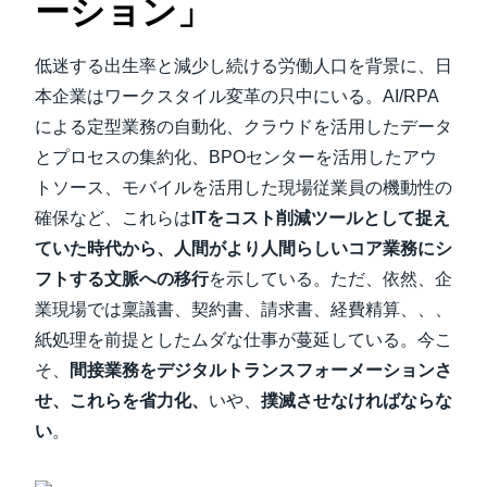
ーション」
低迷する出生率と減少し続ける労働人口を背景に、日
本企業はワークスタイル変革の只中にいる。AI/RPA
による定型業務の自動化、クラウドを活用したデータ
とプロセスの集約化、BPOセンターを活用したアウ
トソース、モバイルを活用した現場従業員の機動性の
確保など、これらは
ITをコスト削減ツールとして捉え
ていた時代から、人間がより人間らしいコア業務にシ
フトする文脈への移行
を示している。ただ、依然、企
業現場では稟議書、契約書、請求書、経費精算、、、
紙処理を前提としたムダな仕事が蔓延している。今こ
そ、
間接業務をデジタルトランスフォーメーションさ
せ、これらを省力化、
いや、
撲滅させなければならな
い
。