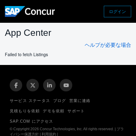
ログイン
App Center
ヘルプが必要な場合
Failed to fetch Listings
サービス ステータス
ブログ
営業に連絡
見積もりを依頼
デモを依頼
サポート
SAP.COM にアクセス
© Copyright 2026 Concur Technologies, Inc. All rights reserved.
|
プラ
イバシー保護方針
|
利用規約
|