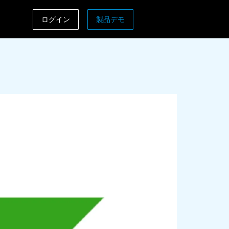
ログイン
製品デモ
ASIA PACIFIC
sh)
Australia (English)
India (English)
日本（日本語)
Singapore (English)