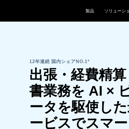
Skip to main content
製品
ソリューシ
12年連続 国内シェアNO.1*
出張・経費精算
書業務を AI ×
ータを駆使した
ービスでスマー