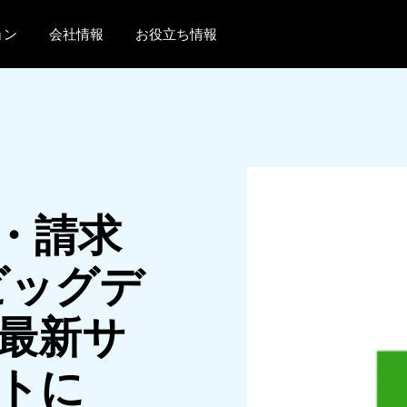
ョン
会社情報
お役立ち情報
AMERICAS
EUROPE
United States (English)
United Kingdom (Engli
Canada (English)
France (Français)
Canada (Français)
Deutschland (Deutsch)
・請求
México (Español)
Italia (Italiano)
 ビッグデ
Brasil (Português)
Nederlands (English)
Sweden (English)
最新サ
Denmark (English)
トに
Finland (English)